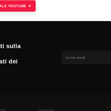
NALE YOUTUBE
i sulla
ati dei
GIE
TERAPIE