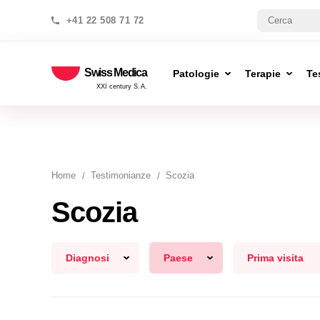
+41 22 508 71 72
Swiss Medica
Patologie
Terapie
Te
XXI century S.A.
Home
Testimonianze
Scozia
Scozia
Diagnosi
Paese
Prima visita