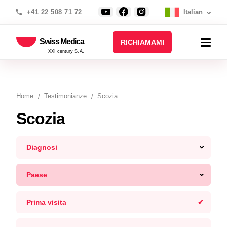
+41 22 508 71 72
Italian
Swiss Medica
RICHIAMAMI
XXI century S.A.
Home
Testimonianze
Scozia
Scozia
Diagnosi
Paese
Prima visita