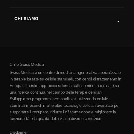
Recupero post-ictus
Studi sulla terapia con cellule staminali
Sclerosi multipla
Terapia con cellule staminali
CHI SIAMO
Malattia di Parkinson
Procedura di trattamento con cellule staminali
Chi siamo
Artrite
Costo della terapia con cellule staminali
Testimonianze
Vedi tutte le patologie
Miti sulle cellule staminali
Prezzi
Protocollo
Chi è Swiss Medica
La Serbia
Swiss Medica è un centro di medicina rigenerativa specializzato
Blog
in terapie basate su cellule staminali, con centri di trattamento in
Europa. Il nostro approccio si fonda sull’esperienza clinica e su
Partnership
una ricerca continua nel campo delle terapie cellulari.
Contatti
Sviluppiamo programmi personalizzati utilizzando cellule
staminali mesenchimali e altre tecnologie cellulari avanzate per
supportare il recupero, ridurre l’infiammazione e migliorare la
funzionalità e la qualità della vita in diverse condizioni.
Disclaimer