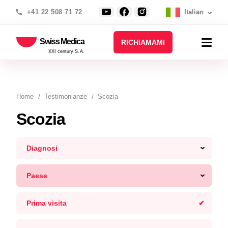
+41 22 508 71 72
Italian
Swiss Medica
RICHIAMAMI
XXI century S.A.
Home
Testimonianze
Scozia
Scozia
Diagnosi
Paese
Prima visita