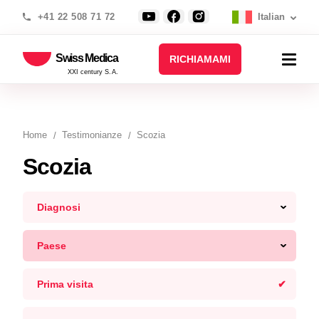
+41 22 508 71 72
Italian
Swiss Medica
RICHIAMAMI
XXI century S.A.
Home
Testimonianze
Scozia
Scozia
Diagnosi
Paese
Prima visita