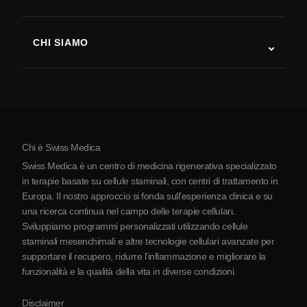
Recupero post-ictus
Studi sulla terapia con cellule staminali
Sclerosi multipla
Terapia con cellule staminali
CHI SIAMO
Malattia di Parkinson
Procedura di trattamento con cellule staminali
Chi siamo
Artrite
Costo della terapia con cellule staminali
Testimonianze
Vedi tutte le patologie
Miti sulle cellule staminali
Prezzi
Protocollo
Chi è Swiss Medica
La Serbia
Swiss Medica è un centro di medicina rigenerativa specializzato
Blog
in terapie basate su cellule staminali, con centri di trattamento in
Europa. Il nostro approccio si fonda sull’esperienza clinica e su
Partnership
una ricerca continua nel campo delle terapie cellulari.
Contatti
Sviluppiamo programmi personalizzati utilizzando cellule
staminali mesenchimali e altre tecnologie cellulari avanzate per
supportare il recupero, ridurre l’infiammazione e migliorare la
funzionalità e la qualità della vita in diverse condizioni.
Disclaimer