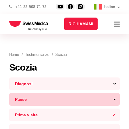
+41 22 508 71 72
Italian
Swiss Medica
RICHIAMAMI
XXI century S.A.
Home
Testimonianze
Scozia
Scozia
Diagnosi
Paese
Prima visita