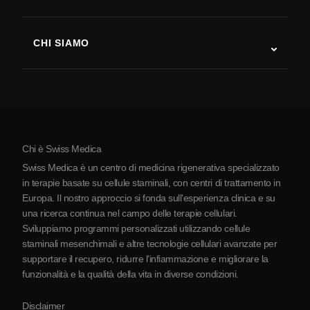
Recupero post-ictus
Studi sulla terapia con cellule staminali
Sclerosi multipla
Terapia con cellule staminali
CHI SIAMO
Malattia di Parkinson
Procedura di trattamento con cellule staminali
Chi siamo
Artrite
Costo della terapia con cellule staminali
Testimonianze
Vedi tutte le patologie
Miti sulle cellule staminali
Prezzi
Protocollo
Chi è Swiss Medica
La Serbia
Swiss Medica è un centro di medicina rigenerativa specializzato
Blog
in terapie basate su cellule staminali, con centri di trattamento in
Europa. Il nostro approccio si fonda sull’esperienza clinica e su
Partnership
una ricerca continua nel campo delle terapie cellulari.
Contatti
Sviluppiamo programmi personalizzati utilizzando cellule
staminali mesenchimali e altre tecnologie cellulari avanzate per
supportare il recupero, ridurre l’infiammazione e migliorare la
funzionalità e la qualità della vita in diverse condizioni.
Disclaimer