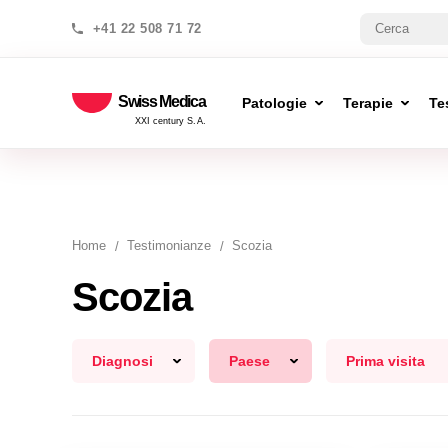
+41 22 508 71 72
Swiss Medica
Patologie
Terapie
Te
XXI century S.A.
Home
Testimonianze
Scozia
Scozia
Diagnosi
Paese
Prima visita