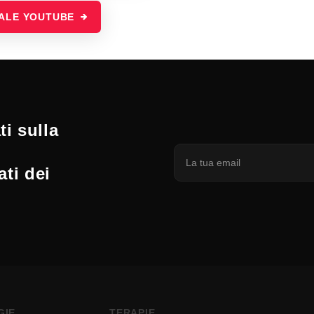
NALE YOUTUBE
i sulla
ati dei
GIE
TERAPIE