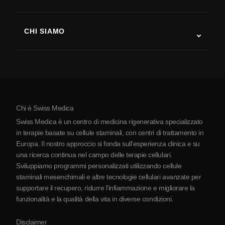
Recupero post-ictus
Studi sulla terapia con cellule staminali
Sclerosi multipla
Terapia con cellule staminali
CHI SIAMO
Malattia di Parkinson
Procedura di trattamento con cellule staminali
Chi siamo
Artrite
Costo della terapia con cellule staminali
Testimonianze
Vedi tutte le patologie
Miti sulle cellule staminali
Prezzi
Protocollo
Chi è Swiss Medica
La Serbia
Swiss Medica è un centro di medicina rigenerativa specializzato
Blog
in terapie basate su cellule staminali, con centri di trattamento in
Europa. Il nostro approccio si fonda sull’esperienza clinica e su
Partnership
una ricerca continua nel campo delle terapie cellulari.
Contatti
Sviluppiamo programmi personalizzati utilizzando cellule
staminali mesenchimali e altre tecnologie cellulari avanzate per
supportare il recupero, ridurre l’infiammazione e migliorare la
funzionalità e la qualità della vita in diverse condizioni.
Disclaimer