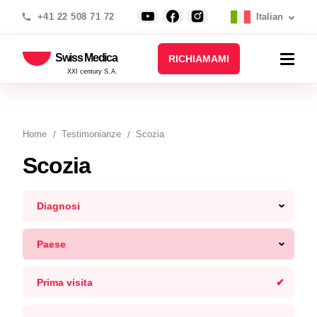
+41 22 508 71 72
Italian
Swiss Medica
RICHIAMAMI
XXI century S.A.
Home
Testimonianze
Scozia
Scozia
Diagnosi
Paese
Prima visita