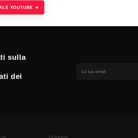
NALE YOUTUBE
i sulla
ati dei
GIE
TERAPIE