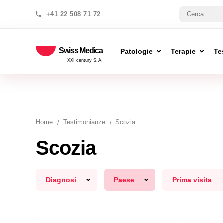
+41 22 508 71 72
Swiss Medica
Patologie
Terapie
Te
XXI century S.A.
Home
Testimonianze
Scozia
Scozia
Diagnosi
Paese
Prima visita