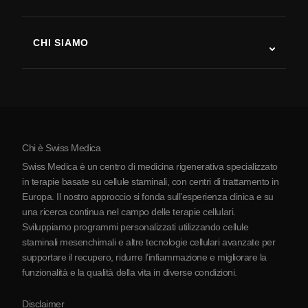
Recupero post-ictus
Studi sulla terapia con cellule staminali
Sclerosi multipla
Terapia con cellule staminali
CHI SIAMO
Malattia di Parkinson
Procedura di trattamento con cellule staminali
Chi siamo
Artrite
Costo della terapia con cellule staminali
Testimonianze
Vedi tutte le patologie
Miti sulle cellule staminali
Prezzi
Protocollo
Chi è Swiss Medica
La Serbia
Swiss Medica è un centro di medicina rigenerativa specializzato
Blog
in terapie basate su cellule staminali, con centri di trattamento in
Europa. Il nostro approccio si fonda sull’esperienza clinica e su
Partnership
una ricerca continua nel campo delle terapie cellulari.
Contatti
Sviluppiamo programmi personalizzati utilizzando cellule
staminali mesenchimali e altre tecnologie cellulari avanzate per
supportare il recupero, ridurre l’infiammazione e migliorare la
funzionalità e la qualità della vita in diverse condizioni.
Disclaimer