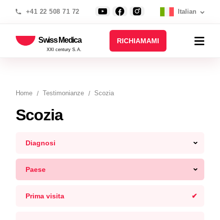
+41 22 508 71 72
Italian
Swiss Medica
RICHIAMAMI
XXI century S.A.
Home
Testimonianze
Scozia
Scozia
Diagnosi
Paese
Prima visita