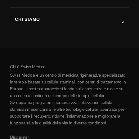
Recupero post-ictus
Studi sulla terapia con cellule staminali
Sclerosi multipla
Terapia con cellule staminali
CHI SIAMO
Malattia di Parkinson
Procedura di trattamento con cellule staminali
Chi siamo
Artrite
Costo della terapia con cellule staminali
Testimonianze
Vedi tutte le patologie
Miti sulle cellule staminali
Prezzi
Protocollo
Chi è Swiss Medica
La Serbia
Swiss Medica è un centro di medicina rigenerativa specializzato
Blog
in terapie basate su cellule staminali, con centri di trattamento in
Europa. Il nostro approccio si fonda sull’esperienza clinica e su
Partnership
una ricerca continua nel campo delle terapie cellulari.
Contatti
Sviluppiamo programmi personalizzati utilizzando cellule
staminali mesenchimali e altre tecnologie cellulari avanzate per
supportare il recupero, ridurre l’infiammazione e migliorare la
funzionalità e la qualità della vita in diverse condizioni.
Disclaimer