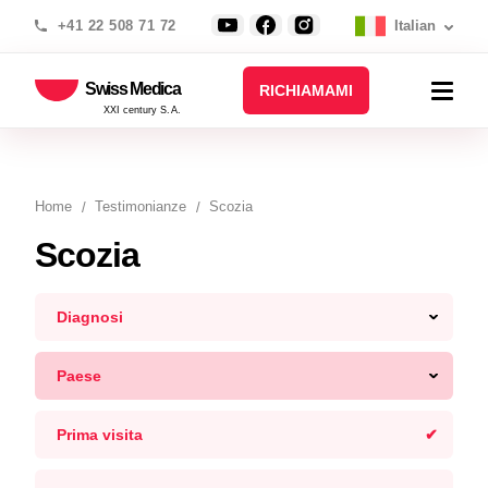
+41 22 508 71 72
Italian
Swiss Medica
RICHIAMAMI
XXI century S.A.
Home
Testimonianze
Scozia
Scozia
Diagnosi
Paese
Prima visita