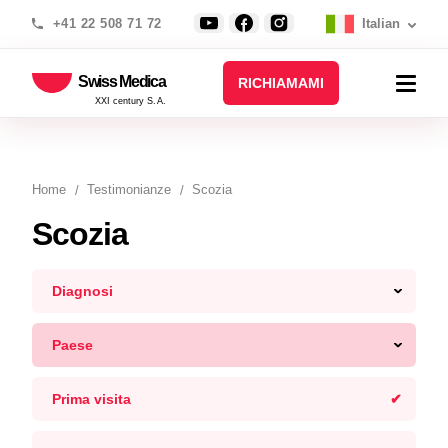
+41 22 508 71 72
Italian
Swiss Medica
RICHIAMAMI
XXI century S.A.
Home
Testimonianze
Scozia
Scozia
Diagnosi
Paese
Prima visita