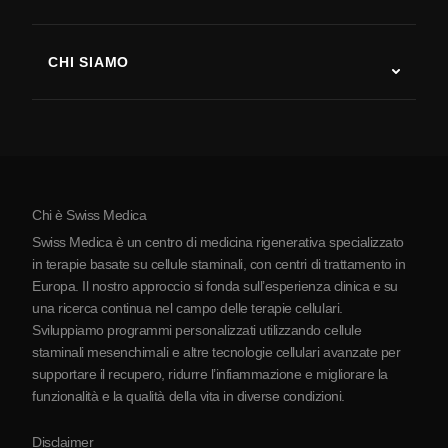
Recupero post-ictus
Studi sulla terapia con cellule staminali
Sclerosi multipla
Terapia con cellule staminali
CHI SIAMO
Malattia di Parkinson
Procedura di trattamento con cellule staminali
Chi siamo
Artrite
Costo della terapia con cellule staminali
Testimonianze
Vedi tutte le patologie
Miti sulle cellule staminali
Prezzi
Protocollo
Chi è Swiss Medica
La Serbia
Swiss Medica è un centro di medicina rigenerativa specializzato
Blog
in terapie basate su cellule staminali, con centri di trattamento in
Europa. Il nostro approccio si fonda sull’esperienza clinica e su
Partnership
una ricerca continua nel campo delle terapie cellulari.
Contatti
Sviluppiamo programmi personalizzati utilizzando cellule
staminali mesenchimali e altre tecnologie cellulari avanzate per
supportare il recupero, ridurre l’infiammazione e migliorare la
funzionalità e la qualità della vita in diverse condizioni.
Disclaimer