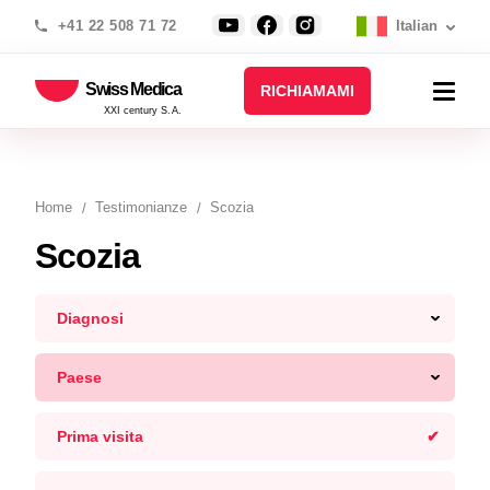
+41 22 508 71 72
Italian
Swiss Medica
RICHIAMAMI
XXI century S.A.
Home
Testimonianze
Scozia
Scozia
Diagnosi
Paese
Prima visita