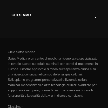
Recupero post-ictus
Studi sulla terapia con cellule staminali
Sclerosi multipla
Terapia con cellule staminali
CHI SIAMO
Malattia di Parkinson
Procedura di trattamento con cellule staminali
Chi siamo
Artrite
Costo della terapia con cellule staminali
Testimonianze
Vedi tutte le patologie
Miti sulle cellule staminali
Prezzi
Protocollo
Chi è Swiss Medica
La Serbia
Swiss Medica è un centro di medicina rigenerativa specializzato
Blog
in terapie basate su cellule staminali, con centri di trattamento in
Europa. Il nostro approccio si fonda sull’esperienza clinica e su
Partnership
una ricerca continua nel campo delle terapie cellulari.
Contatti
Sviluppiamo programmi personalizzati utilizzando cellule
staminali mesenchimali e altre tecnologie cellulari avanzate per
supportare il recupero, ridurre l’infiammazione e migliorare la
funzionalità e la qualità della vita in diverse condizioni.
Disclaimer