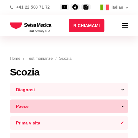
+41 22 508 71 72
Italian
Swiss Medica
RICHIAMAMI
XXI century S.A.
Home
Testimonianze
Scozia
Scozia
Diagnosi
Paese
Prima visita