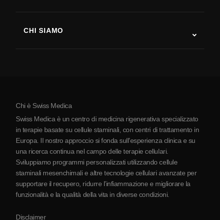
Recupero post-ictus
Studi sulla terapia con cellule staminali
Sclerosi multipla
Terapia con cellule staminali
CHI SIAMO
Malattia di Parkinson
Procedura di trattamento con cellule staminali
Chi siamo
Artrite
Costo della terapia con cellule staminali
Testimonianze
Vedi tutte le patologie
Miti sulle cellule staminali
Prezzi
Protocollo
Chi è Swiss Medica
La Serbia
Swiss Medica è un centro di medicina rigenerativa specializzato
Blog
in terapie basate su cellule staminali, con centri di trattamento in
Europa. Il nostro approccio si fonda sull’esperienza clinica e su
Partnership
una ricerca continua nel campo delle terapie cellulari.
Contatti
Sviluppiamo programmi personalizzati utilizzando cellule
staminali mesenchimali e altre tecnologie cellulari avanzate per
supportare il recupero, ridurre l’infiammazione e migliorare la
funzionalità e la qualità della vita in diverse condizioni.
Disclaimer