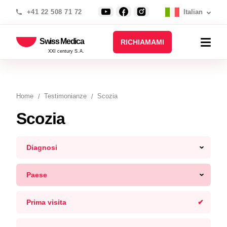
+41 22 508 71 72
Italian
Swiss Medica
RICHIAMAMI
XXI century S.A.
Home
Testimonianze
Scozia
Scozia
Diagnosi
Paese
Prima visita