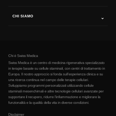
Recupero post-ictus
Studi sulla terapia con cellule staminali
Sclerosi multipla
Terapia con cellule staminali
CHI SIAMO
Malattia di Parkinson
Procedura di trattamento con cellule staminali
Chi siamo
Artrite
Costo della terapia con cellule staminali
Testimonianze
Vedi tutte le patologie
Miti sulle cellule staminali
Prezzi
Protocollo
Chi è Swiss Medica
La Serbia
Swiss Medica è un centro di medicina rigenerativa specializzato
Blog
in terapie basate su cellule staminali, con centri di trattamento in
Europa. Il nostro approccio si fonda sull’esperienza clinica e su
Partnership
una ricerca continua nel campo delle terapie cellulari.
Contatti
Sviluppiamo programmi personalizzati utilizzando cellule
staminali mesenchimali e altre tecnologie cellulari avanzate per
supportare il recupero, ridurre l’infiammazione e migliorare la
funzionalità e la qualità della vita in diverse condizioni.
Disclaimer