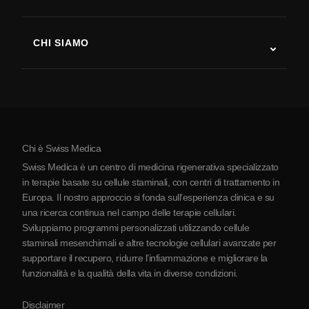
Recupero post-ictus
Studi sulla terapia con cellule staminali
Sclerosi multipla
Terapia con cellule staminali
CHI SIAMO
Malattia di Parkinson
Procedura di trattamento con cellule staminali
Chi siamo
Artrite
Costo della terapia con cellule staminali
Testimonianze
Vedi tutte le patologie
Miti sulle cellule staminali
Prezzi
Protocollo
Chi è Swiss Medica
La Serbia
Swiss Medica è un centro di medicina rigenerativa specializzato
Blog
in terapie basate su cellule staminali, con centri di trattamento in
Europa. Il nostro approccio si fonda sull’esperienza clinica e su
Partnership
una ricerca continua nel campo delle terapie cellulari.
Contatti
Sviluppiamo programmi personalizzati utilizzando cellule
staminali mesenchimali e altre tecnologie cellulari avanzate per
supportare il recupero, ridurre l’infiammazione e migliorare la
funzionalità e la qualità della vita in diverse condizioni.
Disclaimer