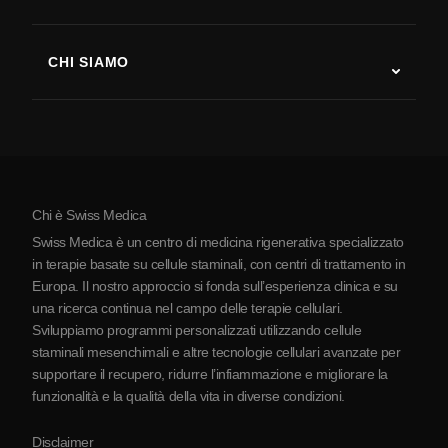
Recupero post-ictus
Studi sulla terapia con cellule staminali
Sclerosi multipla
Terapia con cellule staminali
CHI SIAMO
Malattia di Parkinson
Procedura di trattamento con cellule staminali
Chi siamo
Artrite
Costo della terapia con cellule staminali
Testimonianze
Vedi tutte le patologie
Miti sulle cellule staminali
Prezzi
Protocollo
Chi è Swiss Medica
La Serbia
Swiss Medica è un centro di medicina rigenerativa specializzato
Blog
in terapie basate su cellule staminali, con centri di trattamento in
Europa. Il nostro approccio si fonda sull’esperienza clinica e su
Partnership
una ricerca continua nel campo delle terapie cellulari.
Contatti
Sviluppiamo programmi personalizzati utilizzando cellule
staminali mesenchimali e altre tecnologie cellulari avanzate per
supportare il recupero, ridurre l’infiammazione e migliorare la
funzionalità e la qualità della vita in diverse condizioni.
Disclaimer