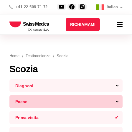
+41 22 508 71 72
Italian
Swiss Medica
RICHIAMAMI
XXI century S.A.
Home
Testimonianze
Scozia
Scozia
Diagnosi
Paese
Prima visita