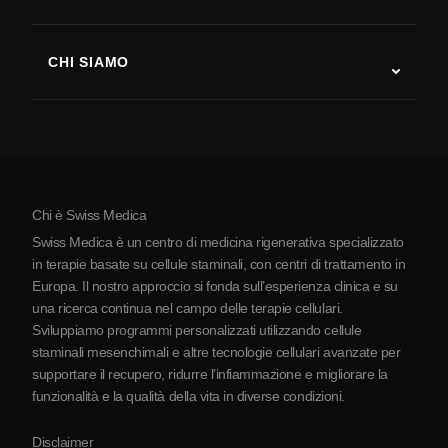
Recupero post-ictus
Studi sulla terapia con cellule staminali
Sclerosi multipla
Terapia con cellule staminali
CHI SIAMO
Malattia di Parkinson
Procedura di trattamento con cellule staminali
Chi siamo
Artrite
Costo della terapia con cellule staminali
Testimonianze
Vedi tutte le patologie
Miti sulle cellule staminali
Prezzi
Protocollo
Chi è Swiss Medica
La Serbia
Swiss Medica è un centro di medicina rigenerativa specializzato
Blog
in terapie basate su cellule staminali, con centri di trattamento in
Europa. Il nostro approccio si fonda sull’esperienza clinica e su
Partnership
una ricerca continua nel campo delle terapie cellulari.
Contatti
Sviluppiamo programmi personalizzati utilizzando cellule
staminali mesenchimali e altre tecnologie cellulari avanzate per
supportare il recupero, ridurre l’infiammazione e migliorare la
funzionalità e la qualità della vita in diverse condizioni.
Disclaimer