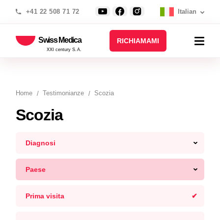
+41 22 508 71 72
Italian
Swiss Medica
RICHIAMAMI
XXI century S.A.
Home
Testimonianze
Scozia
Scozia
Diagnosi
Paese
Prima visita