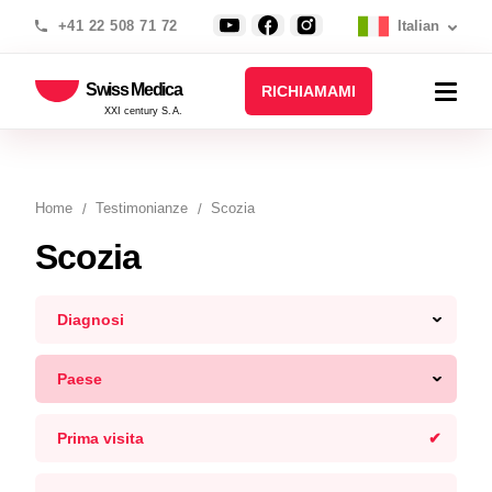
+41 22 508 71 72
Italian
Swiss Medica
RICHIAMAMI
XXI century S.A.
Home
Testimonianze
Scozia
Scozia
Diagnosi
Paese
Prima visita