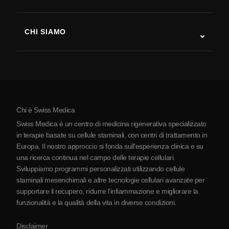
Recupero post-ictus
Studi sulla terapia con cellule staminali
Sclerosi multipla
Terapia con cellule staminali
CHI SIAMO
Malattia di Parkinson
Procedura di trattamento con cellule staminali
Chi siamo
Artrite
Costo della terapia con cellule staminali
Testimonianze
Vedi tutte le patologie
Miti sulle cellule staminali
Prezzi
Protocollo
Chi è Swiss Medica
La Serbia
Swiss Medica è un centro di medicina rigenerativa specializzato
Blog
in terapie basate su cellule staminali, con centri di trattamento in
Europa. Il nostro approccio si fonda sull’esperienza clinica e su
Partnership
una ricerca continua nel campo delle terapie cellulari.
Contatti
Sviluppiamo programmi personalizzati utilizzando cellule
staminali mesenchimali e altre tecnologie cellulari avanzate per
supportare il recupero, ridurre l’infiammazione e migliorare la
funzionalità e la qualità della vita in diverse condizioni.
Disclaimer