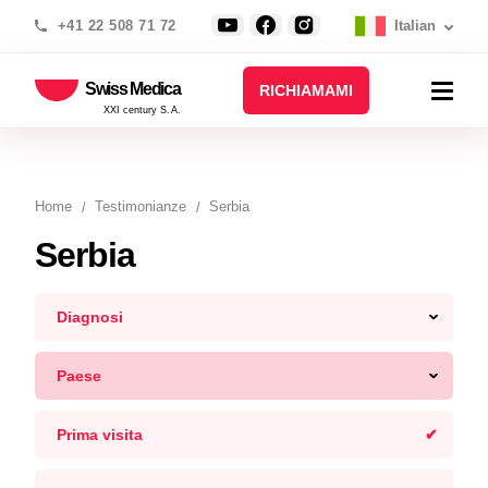
+41 22 508 71 72
Italian
Swiss Medica
RICHIAMAMI
XXI century S.A.
Home
Testimonianze
Serbia
Serbia
Diagnosi
Paese
Prima visita