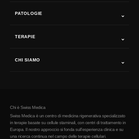
PATOLOGIE
Autismo
SLA
TERAPIE
Recupero post-ictus
Studi sulla terapia con cellule staminali
Sclerosi multipla
Terapia con cellule staminali
CHI SIAMO
Malattia di Parkinson
Procedura di trattamento con cellule staminali
Chi siamo
Artrite
Costo della terapia con cellule staminali
Testimonianze
Vedi tutte le patologie
Miti sulle cellule staminali
Prezzi
Protocollo
Chi è Swiss Medica
La Serbia
Swiss Medica è un centro di medicina rigenerativa specializzato
Blog
in terapie basate su cellule staminali, con centri di trattamento in
Europa. Il nostro approccio si fonda sull’esperienza clinica e su
Partnership
una ricerca continua nel campo delle terapie cellulari.