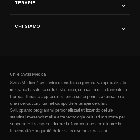
TERAPIE
Recupero post-ictus
Studi sulla terapia con cellule staminali
Sclerosi multipla
Terapia con cellule staminali
CHI SIAMO
Malattia di Parkinson
Procedura di trattamento con cellule staminali
Chi siamo
Artrite
Costo della terapia con cellule staminali
Testimonianze
Vedi tutte le patologie
Miti sulle cellule staminali
Prezzi
Protocollo
Chi è Swiss Medica
La Serbia
Swiss Medica è un centro di medicina rigenerativa specializzato
Blog
in terapie basate su cellule staminali, con centri di trattamento in
Europa. Il nostro approccio si fonda sull’esperienza clinica e su
Partnership
una ricerca continua nel campo delle terapie cellulari.
Contatti
Sviluppiamo programmi personalizzati utilizzando cellule
staminali mesenchimali e altre tecnologie cellulari avanzate per
supportare il recupero, ridurre l’infiammazione e migliorare la
funzionalità e la qualità della vita in diverse condizioni.