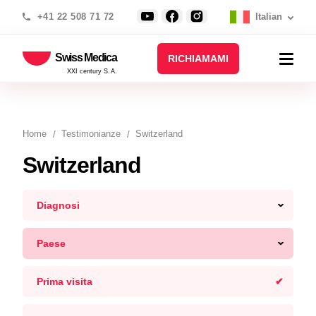
+41 22 508 71 72
Italian
Swiss Medica
RICHIAMAMI
XXI century S.A.
Home
Testimonianze
Switzerland
Switzerland
Diagnosi
Paese
Prima visita