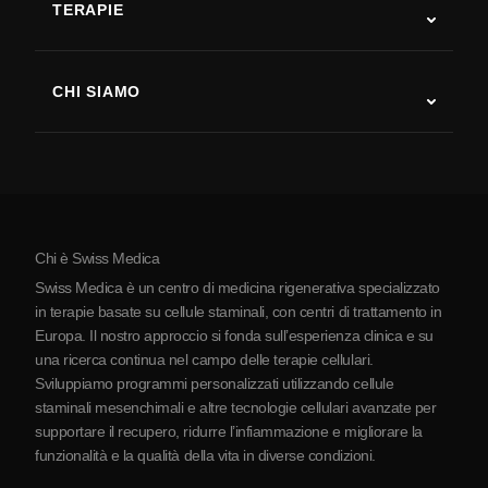
TERAPIE
Recupero post-ictus
Studi sulla terapia con cellule staminali
Sclerosi multipla
Terapia con cellule staminali
CHI SIAMO
Malattia di Parkinson
Procedura di trattamento con cellule staminali
Chi siamo
Artrite
Costo della terapia con cellule staminali
Testimonianze
Vedi tutte le patologie
Miti sulle cellule staminali
Prezzi
Protocollo
Chi è Swiss Medica
La Serbia
Swiss Medica è un centro di medicina rigenerativa specializzato
Blog
in terapie basate su cellule staminali, con centri di trattamento in
Europa. Il nostro approccio si fonda sull’esperienza clinica e su
Partnership
una ricerca continua nel campo delle terapie cellulari.
Contatti
Sviluppiamo programmi personalizzati utilizzando cellule
staminali mesenchimali e altre tecnologie cellulari avanzate per
supportare il recupero, ridurre l’infiammazione e migliorare la
funzionalità e la qualità della vita in diverse condizioni.