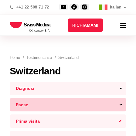
+41 22 508 71 72
Italian
Swiss Medica
RICHIAMAMI
XXI century S.A.
Home
Testimonianze
Switzerland
Switzerland
Diagnosi
Paese
Prima visita