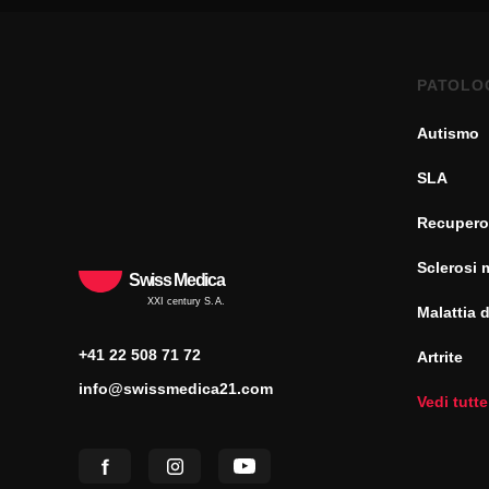
PATOLO
Autismo
SLA
Recupero
Sclerosi 
Swiss Medica
XXI century S.A.
Malattia 
+41 22 508 71 72
Artrite
info@swissmedica21.com
Vedi tutte