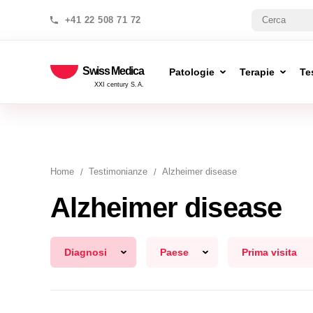
+41 22 508 71 72
Swiss Medica
Patologie
Terapie
Te
XXI century S.A.
Home
Testimonianze
Alzheimer disease
Alzheimer disease
Diagnosi
Paese
Prima visita