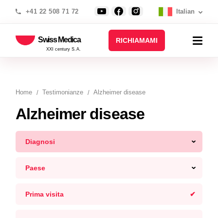
+41 22 508 71 72
Italian
Swiss Medica
RICHIAMAMI
XXI century S.A.
Home
Testimonianze
Alzheimer disease
Alzheimer disease
Diagnosi
Paese
Prima visita