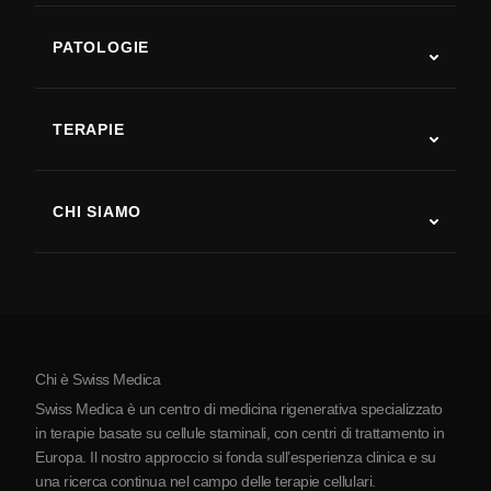
PATOLOGIE
Autismo
SLA
TERAPIE
Recupero post-ictus
Studi sulla terapia con cellule staminali
Sclerosi multipla
Terapia con cellule staminali
CHI SIAMO
Malattia di Parkinson
Procedura di trattamento con cellule staminali
Chi siamo
Artrite
Costo della terapia con cellule staminali
Testimonianze
Vedi tutte le patologie
Miti sulle cellule staminali
Prezzi
Protocollo
Chi è Swiss Medica
La Serbia
Swiss Medica è un centro di medicina rigenerativa specializzato
Blog
in terapie basate su cellule staminali, con centri di trattamento in
Europa. Il nostro approccio si fonda sull’esperienza clinica e su
Partnership
una ricerca continua nel campo delle terapie cellulari.