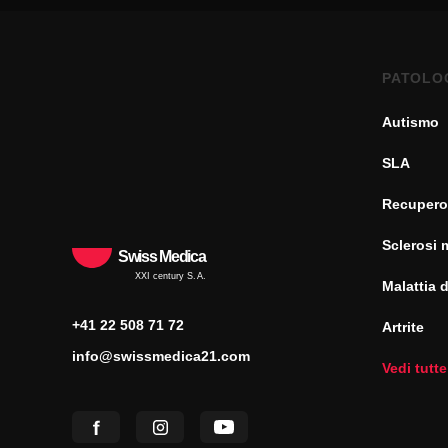
PATOLO
Autismo
SLA
Recupero
Sclerosi 
Swiss Medica
XXI century S.A.
Malattia 
+41 22 508 71 72
Artrite
info@swissmedica21.com
Vedi tutte