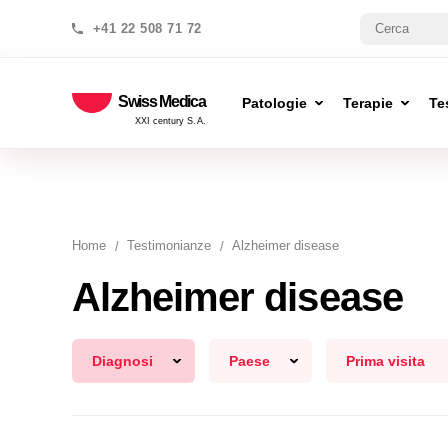
+41 22 508 71 72
Swiss Medica
Patologie
Terapie
Te
XXI century S.A.
Home
Testimonianze
Alzheimer disease
Alzheimer disease
Diagnosi
Paese
Prima visita