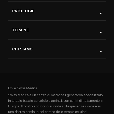
PATOLOGIE
Autismo
SLA
TERAPIE
Recupero post-ictus
Studi sulla terapia con cellule staminali
Sclerosi multipla
Terapia con cellule staminali
CHI SIAMO
Malattia di Parkinson
Procedura di trattamento con cellule staminali
Chi siamo
Artrite
Costo della terapia con cellule staminali
Testimonianze
Vedi tutte le patologie
Miti sulle cellule staminali
Prezzi
Protocollo
Chi è Swiss Medica
La Serbia
Swiss Medica è un centro di medicina rigenerativa specializzato
Blog
in terapie basate su cellule staminali, con centri di trattamento in
Europa. Il nostro approccio si fonda sull’esperienza clinica e su
Partnership
una ricerca continua nel campo delle terapie cellulari.