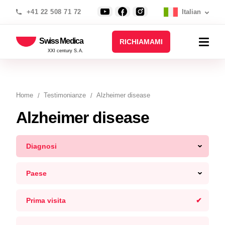
+41 22 508 71 72
Italian
Swiss Medica
RICHIAMAMI
XXI century S.A.
Home
Testimonianze
Alzheimer disease
Alzheimer disease
Diagnosi
Paese
Prima visita