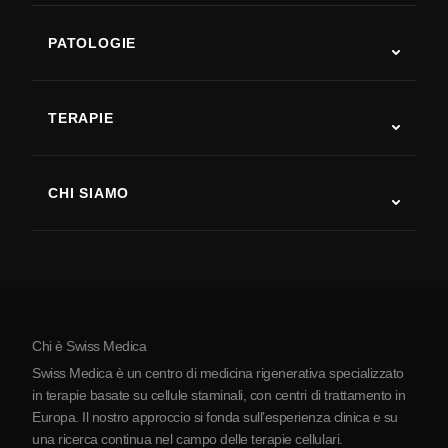
PATOLOGIE
Autismo
SLA
TERAPIE
Recupero post-ictus
Studi sulla terapia con cellule staminali
Sclerosi multipla
Terapia con cellule staminali
CHI SIAMO
Malattia di Parkinson
Procedura di trattamento con cellule staminali
Chi siamo
Artrite
Costo della terapia con cellule staminali
Testimonianze
Vedi tutte le patologie
Miti sulle cellule staminali
Prezzi
Protocollo
Chi è Swiss Medica
La Serbia
Swiss Medica è un centro di medicina rigenerativa specializzato
Blog
in terapie basate su cellule staminali, con centri di trattamento in
Europa. Il nostro approccio si fonda sull’esperienza clinica e su
Partnership
una ricerca continua nel campo delle terapie cellulari.