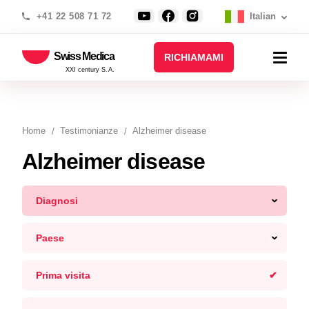
+41 22 508 71 72
Italian
Swiss Medica
RICHIAMAMI
XXI century S.A.
Home
Testimonianze
Alzheimer disease
Alzheimer disease
Diagnosi
Paese
Prima visita