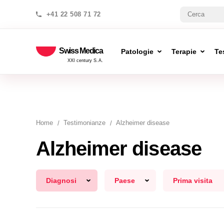
+41 22 508 71 72
Swiss Medica
Patologie
Terapie
Te
XXI century S.A.
Home
Testimonianze
Alzheimer disease
Alzheimer disease
Diagnosi
Paese
Prima visita