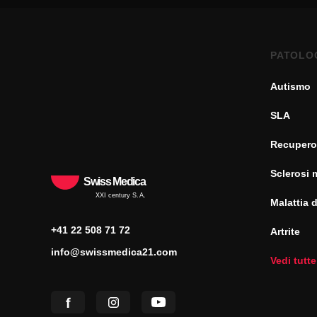
PATOLO
Autismo
SLA
Recupero
Sclerosi 
Swiss Medica
XXI century S.A.
Malattia 
+41 22 508 71 72
Artrite
info@swissmedica21.com
Vedi tutte