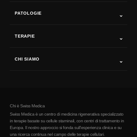
PATOLOGIE
Autismo
SLA
TERAPIE
Recupero post-ictus
Studi sulla terapia con cellule staminali
Sclerosi multipla
Terapia con cellule staminali
CHI SIAMO
Malattia di Parkinson
Procedura di trattamento con cellule staminali
Chi siamo
Artrite
Costo della terapia con cellule staminali
Testimonianze
Vedi tutte le patologie
Miti sulle cellule staminali
Prezzi
Protocollo
Chi è Swiss Medica
La Serbia
Swiss Medica è un centro di medicina rigenerativa specializzato
Blog
in terapie basate su cellule staminali, con centri di trattamento in
Europa. Il nostro approccio si fonda sull’esperienza clinica e su
Partnership
una ricerca continua nel campo delle terapie cellulari.