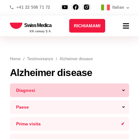
+41 22 508 71 72
Italian
Swiss Medica
RICHIAMAMI
XXI century S.A.
Home
Testimonianze
Alzheimer disease
Alzheimer disease
Diagnosi
Paese
Prima visita