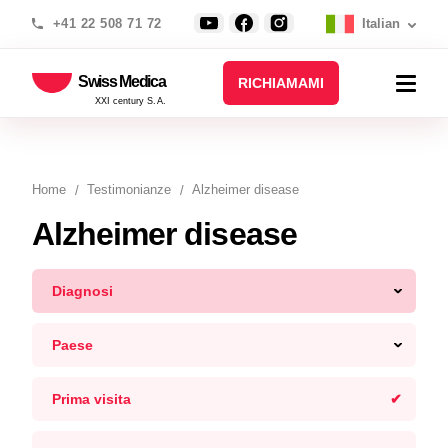
+41 22 508 71 72
Italian
Swiss Medica
RICHIAMAMI
XXI century S.A.
Home
Testimonianze
Alzheimer disease
Alzheimer disease
Diagnosi
Paese
Prima visita