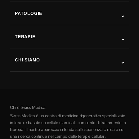
PATOLOGIE
Autismo
SLA
TERAPIE
Recupero post-ictus
Studi sulla terapia con cellule staminali
Sclerosi multipla
Terapia con cellule staminali
CHI SIAMO
Malattia di Parkinson
Procedura di trattamento con cellule staminali
Chi siamo
Artrite
Costo della terapia con cellule staminali
Testimonianze
Vedi tutte le patologie
Miti sulle cellule staminali
Prezzi
Protocollo
Chi è Swiss Medica
La Serbia
Swiss Medica è un centro di medicina rigenerativa specializzato
Blog
in terapie basate su cellule staminali, con centri di trattamento in
Europa. Il nostro approccio si fonda sull’esperienza clinica e su
Partnership
una ricerca continua nel campo delle terapie cellulari.