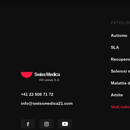
PATOLO
Autismo
SLA
Recupero
Sclerosi 
Swiss Medica
XXI century S.A.
Malattia 
+41 22 508 71 72
Artrite
info@swissmedica21.com
Vedi tutte