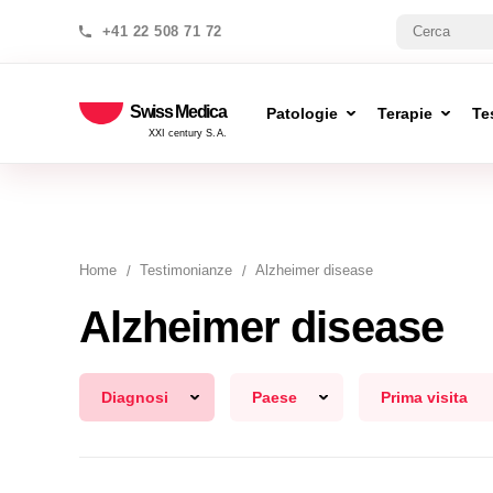
+41 22 508 71 72
Swiss Medica
Patologie
Terapie
Te
XXI century S.A.
Home
Testimonianze
Alzheimer disease
Alzheimer disease
Diagnosi
Paese
Prima visita