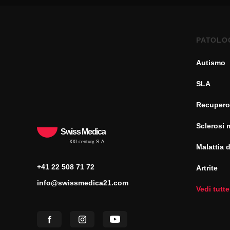
PATOLO
Autismo
SLA
Recupero
Sclerosi 
Swiss Medica
XXI century S.A.
Malattia 
+41 22 508 71 72
Artrite
info@swissmedica21.com
Vedi tutte