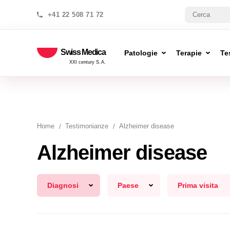
+41 22 508 71 72
Swiss Medica
Patologie
Terapie
Te
XXI century S.A.
Home
Testimonianze
Alzheimer disease
Alzheimer disease
Diagnosi
Paese
Prima visita