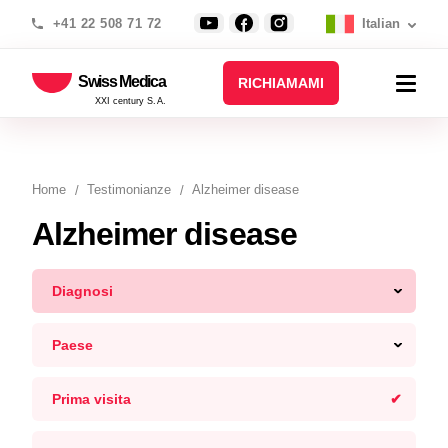
+41 22 508 71 72
Italian
Swiss Medica
RICHIAMAMI
XXI century S.A.
Home
Testimonianze
Alzheimer disease
Alzheimer disease
Diagnosi
Paese
Prima visita