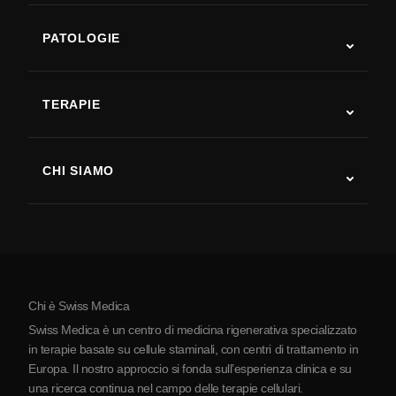
PATOLOGIE
Autismo
SLA
TERAPIE
Recupero post-ictus
Studi sulla terapia con cellule staminali
Sclerosi multipla
Terapia con cellule staminali
CHI SIAMO
Malattia di Parkinson
Procedura di trattamento con cellule staminali
Chi siamo
Artrite
Costo della terapia con cellule staminali
Testimonianze
Vedi tutte le patologie
Miti sulle cellule staminali
Prezzi
Protocollo
Chi è Swiss Medica
La Serbia
Swiss Medica è un centro di medicina rigenerativa specializzato
Blog
in terapie basate su cellule staminali, con centri di trattamento in
Europa. Il nostro approccio si fonda sull’esperienza clinica e su
Partnership
una ricerca continua nel campo delle terapie cellulari.