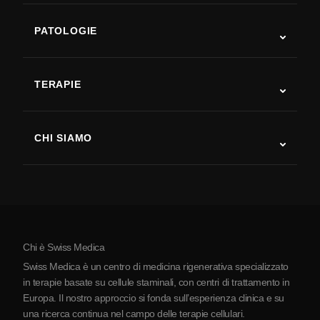
PATOLOGIE
Autismo
SLA
TERAPIE
Recupero post-ictus
Studi sulla terapia con cellule staminali
Sclerosi multipla
Terapia con cellule staminali
CHI SIAMO
Malattia di Parkinson
Procedura di trattamento con cellule staminali
Chi siamo
Artrite
Costo della terapia con cellule staminali
Testimonianze
Vedi tutte le patologie
Miti sulle cellule staminali
Prezzi
Protocollo
Chi è Swiss Medica
La Serbia
Swiss Medica è un centro di medicina rigenerativa specializzato
Blog
in terapie basate su cellule staminali, con centri di trattamento in
Europa. Il nostro approccio si fonda sull’esperienza clinica e su
Partnership
una ricerca continua nel campo delle terapie cellulari.