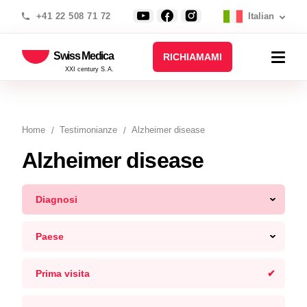
+41 22 508 71 72
Italian
Swiss Medica
RICHIAMAMI
XXI century S.A.
Home
Testimonianze
Alzheimer disease
Alzheimer disease
Diagnosi
Paese
Prima visita