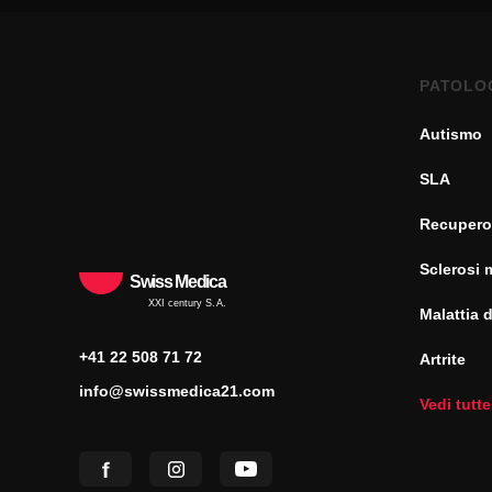
PATOLO
Autismo
SLA
Recupero
Sclerosi 
Swiss Medica
XXI century S.A.
Malattia 
+41 22 508 71 72
Artrite
info@swissmedica21.com
Vedi tutte