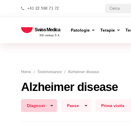
+41 22 508 71 72
Swiss Medica
Patologie
Terapie
Te
XXI century S.A.
Home
Testimonianze
Alzheimer disease
Alzheimer disease
Diagnosi
Paese
Prima visita