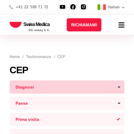
+41 22 508 71 72
Italian
Swiss Medica
RICHIAMAMI
XXI century S.A.
Home
Testimonianze
CEP
CEP
Diagnosi
Paese
Prima visita