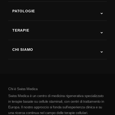
PATOLOGIE
Autismo
SLA
TERAPIE
Recupero post-ictus
Studi sulla terapia con cellule staminali
Sclerosi multipla
Terapia con cellule staminali
CHI SIAMO
Malattia di Parkinson
Procedura di trattamento con cellule staminali
Chi siamo
Artrite
Costo della terapia con cellule staminali
Testimonianze
Vedi tutte le patologie
Miti sulle cellule staminali
Prezzi
Protocollo
Chi è Swiss Medica
La Serbia
Swiss Medica è un centro di medicina rigenerativa specializzato
Blog
in terapie basate su cellule staminali, con centri di trattamento in
Europa. Il nostro approccio si fonda sull’esperienza clinica e su
Partnership
una ricerca continua nel campo delle terapie cellulari.