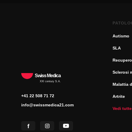
PATOLO
Autismo
SLA
Recupero
Sclerosi 
Swiss Medica
XXI century S.A.
Malattia 
+41 22 508 71 72
Artrite
info@swissmedica21.com
Vedi tutte