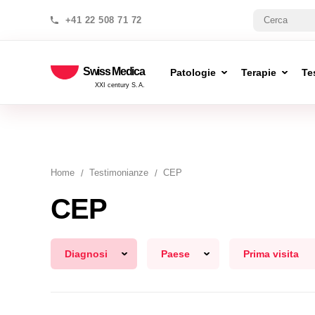
+41 22 508 71 72
Swiss Medica
Patologie
Terapie
Te
XXI century S.A.
Home
Testimonianze
CEP
CEP
Diagnosi
Paese
Prima visita