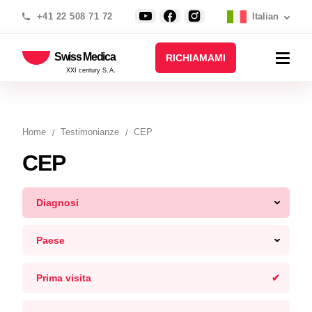
+41 22 508 71 72
Italian
Swiss Medica
RICHIAMAMI
XXI century S.A.
Home
Testimonianze
CEP
CEP
Diagnosi
Paese
Prima visita