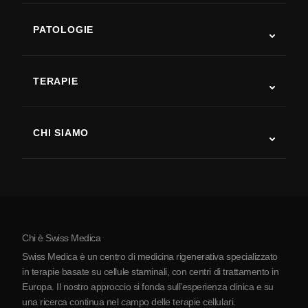
PATOLOGIE
Autismo
SLA
TERAPIE
Recupero post-ictus
Studi sulla terapia con cellule staminali
Sclerosi multipla
Terapia con cellule staminali
CHI SIAMO
Malattia di Parkinson
Procedura di trattamento con cellule staminali
Chi siamo
Artrite
Costo della terapia con cellule staminali
Testimonianze
Vedi tutte le patologie
Miti sulle cellule staminali
Prezzi
Protocollo
Chi è Swiss Medica
La Serbia
Swiss Medica è un centro di medicina rigenerativa specializzato
Blog
in terapie basate su cellule staminali, con centri di trattamento in
Europa. Il nostro approccio si fonda sull’esperienza clinica e su
Partnership
una ricerca continua nel campo delle terapie cellulari.