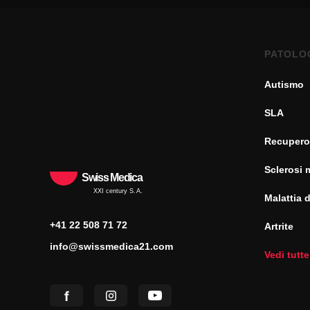
PATOLO
Autismo
SLA
Recupero
Sclerosi 
Swiss Medica
XXI century S.A.
Malattia 
+41 22 508 71 72
Artrite
info@swissmedica21.com
Vedi tutte