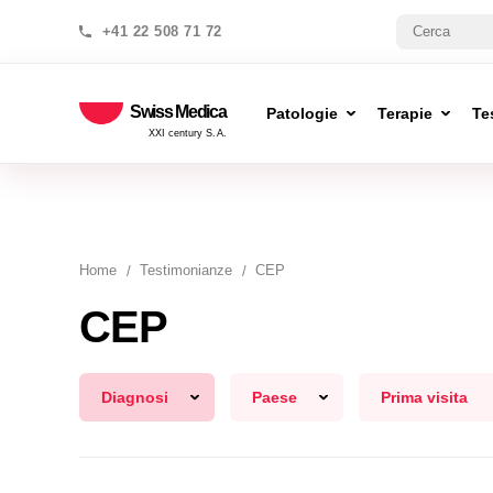
+41 22 508 71 72
Swiss Medica
Patologie
Terapie
Te
XXI century S.A.
Home
Testimonianze
CEP
CEP
Diagnosi
Paese
Prima visita