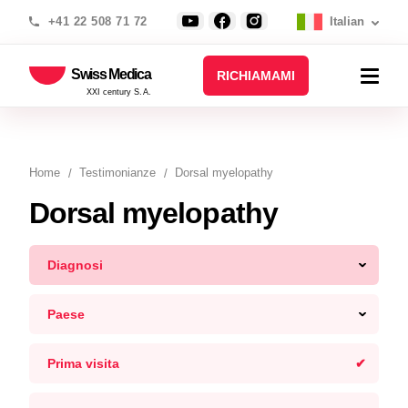
+41 22 508 71 72
Italian
Swiss Medica
RICHIAMAMI
XXI century S.A.
Home
Testimonianze
Dorsal myelopathy
Dorsal myelopathy
Diagnosi
Paese
Prima visita