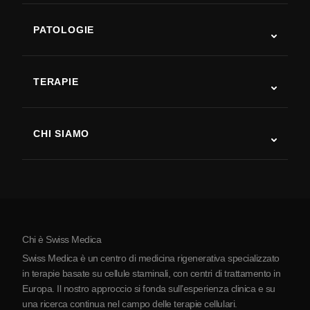
PATOLOGIE
Autismo
SLA
TERAPIE
Recupero post-ictus
Studi sulla terapia con cellule staminali
Sclerosi multipla
Terapia con cellule staminali
CHI SIAMO
Malattia di Parkinson
Procedura di trattamento con cellule staminali
Chi siamo
Artrite
Costo della terapia con cellule staminali
Testimonianze
Vedi tutte le patologie
Miti sulle cellule staminali
Prezzi
Protocollo
Chi è Swiss Medica
La Serbia
Swiss Medica è un centro di medicina rigenerativa specializzato
Blog
in terapie basate su cellule staminali, con centri di trattamento in
Europa. Il nostro approccio si fonda sull’esperienza clinica e su
Partnership
una ricerca continua nel campo delle terapie cellulari.