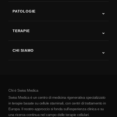
PATOLOGIE
Autismo
SLA
TERAPIE
Recupero post-ictus
Studi sulla terapia con cellule staminali
Sclerosi multipla
Terapia con cellule staminali
CHI SIAMO
Malattia di Parkinson
Procedura di trattamento con cellule staminali
Chi siamo
Artrite
Costo della terapia con cellule staminali
Testimonianze
Vedi tutte le patologie
Miti sulle cellule staminali
Prezzi
Protocollo
Chi è Swiss Medica
La Serbia
Swiss Medica è un centro di medicina rigenerativa specializzato
Blog
in terapie basate su cellule staminali, con centri di trattamento in
Europa. Il nostro approccio si fonda sull’esperienza clinica e su
Partnership
una ricerca continua nel campo delle terapie cellulari.