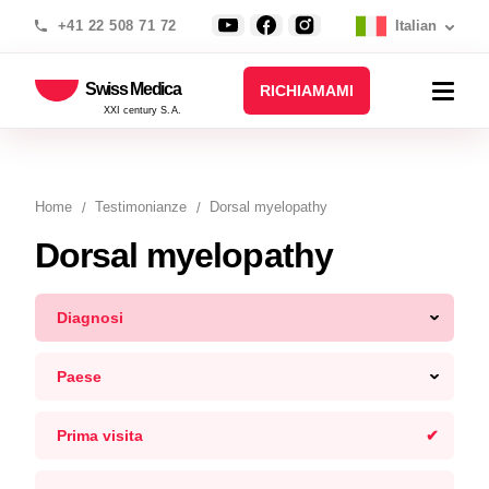
+41 22 508 71 72
Italian
Swiss Medica
RICHIAMAMI
XXI century S.A.
Home
Testimonianze
Dorsal myelopathy
Dorsal myelopathy
Diagnosi
Paese
Prima visita