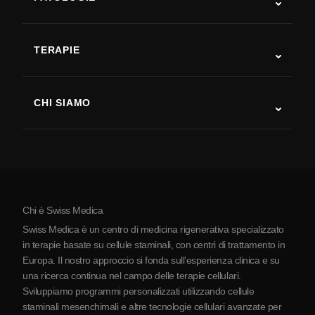
Autismo
SLA
TERAPIE
Recupero post-ictus
Studi sulla terapia con cellule staminali
Sclerosi multipla
Terapia con cellule staminali
CHI SIAMO
Malattia di Parkinson
Procedura di trattamento con cellule staminali
Chi siamo
Artrite
Costo della terapia con cellule staminali
Testimonianze
Vedi tutte le patologie
Miti sulle cellule staminali
Prezzi
Protocollo
Chi è Swiss Medica
La Serbia
Swiss Medica è un centro di medicina rigenerativa specializzato
Blog
in terapie basate su cellule staminali, con centri di trattamento in
Europa. Il nostro approccio si fonda sull’esperienza clinica e su
Partnership
una ricerca continua nel campo delle terapie cellulari.
Contatti
Sviluppiamo programmi personalizzati utilizzando cellule
staminali mesenchimali e altre tecnologie cellulari avanzate per