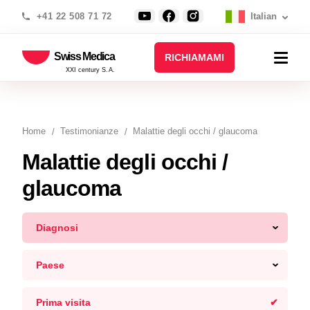
+41 22 508 71 72
Italian
Swiss Medica
RICHIAMAMI
XXI century S.A.
Home
Testimonianze
Malattie degli occhi / glaucoma
Malattie degli occhi /
glaucoma
Diagnosi
Paese
Prima visita