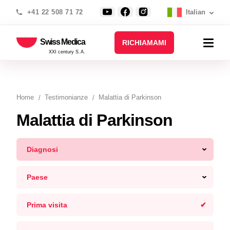
+41 22 508 71 72
Italian
Swiss Medica
RICHIAMAMI
XXI century S.A.
Home
Testimonianze
Malattia di Parkinson
Malattia di Parkinson
Diagnosi
Paese
Prima visita