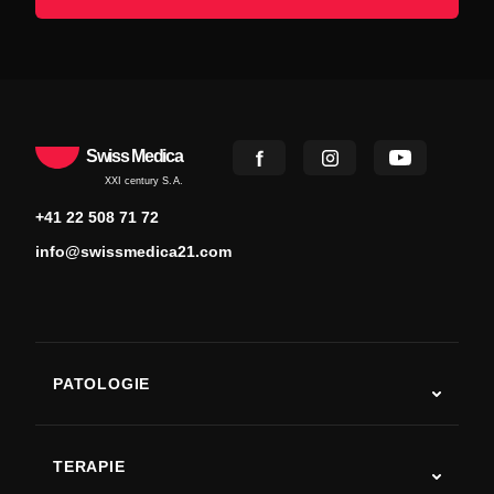
Swiss Medica
XXI century S.A.
+41 22 508 71 72
info@swissmedica21.com
PATOLOGIE
Autismo
SLA
TERAPIE
Recupero post-ictus
Studi sulla terapia con cellule staminali