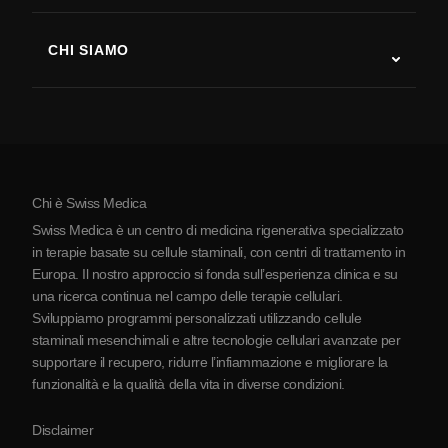
Sclerosi multipla
Terapia con cellule staminali
CHI SIAMO
Malattia di Parkinson
Procedura di trattamento con cellule staminali
Chi siamo
Artrite
Costo della terapia con cellule staminali
Testimonianze
Vedi tutte le patologie
Miti sulle cellule staminali
Prezzi
Protocollo
Chi è Swiss Medica
La Serbia
Swiss Medica è un centro di medicina rigenerativa specializzato
Blog
in terapie basate su cellule staminali, con centri di trattamento in
Europa. Il nostro approccio si fonda sull’esperienza clinica e su
Partnership
una ricerca continua nel campo delle terapie cellulari.
Contatti
Sviluppiamo programmi personalizzati utilizzando cellule
staminali mesenchimali e altre tecnologie cellulari avanzate per
supportare il recupero, ridurre l’infiammazione e migliorare la
funzionalità e la qualità della vita in diverse condizioni.
Disclaimer