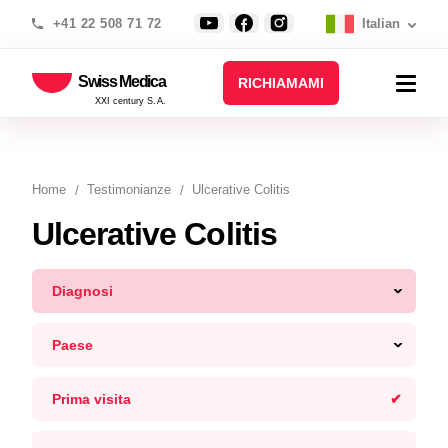
+41 22 508 71 72
Italian
Swiss Medica
RICHIAMAMI
XXI century S.A.
Home
Testimonianze
Ulcerative Colitis
Ulcerative Colitis
Diagnosi
Paese
Prima visita