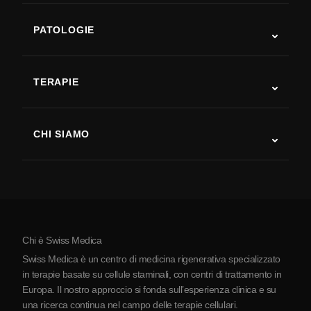
PATOLOGIE
Autismo
SLA
TERAPIE
Recupero post-ictus
Studi sulla terapia con cellule staminali
Sclerosi multipla
Terapia con cellule staminali
CHI SIAMO
Malattia di Parkinson
Procedura di trattamento con cellule staminali
Chi siamo
Artrite
Costo della terapia con cellule staminali
Testimonianze
Vedi tutte le patologie
Miti sulle cellule staminali
Prezzi
Protocollo
Chi è Swiss Medica
La Serbia
Swiss Medica è un centro di medicina rigenerativa specializzato
Blog
in terapie basate su cellule staminali, con centri di trattamento in
Europa. Il nostro approccio si fonda sull’esperienza clinica e su
Partnership
una ricerca continua nel campo delle terapie cellulari.