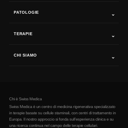
PATOLOGIE
Autismo
SLA
TERAPIE
Recupero post-ictus
Studi sulla terapia con cellule staminali
Sclerosi multipla
Terapia con cellule staminali
CHI SIAMO
Malattia di Parkinson
Procedura di trattamento con cellule staminali
Chi siamo
Artrite
Costo della terapia con cellule staminali
Testimonianze
Vedi tutte le patologie
Miti sulle cellule staminali
Prezzi
Protocollo
Chi è Swiss Medica
La Serbia
Swiss Medica è un centro di medicina rigenerativa specializzato
Blog
in terapie basate su cellule staminali, con centri di trattamento in
Europa. Il nostro approccio si fonda sull’esperienza clinica e su
Partnership
una ricerca continua nel campo delle terapie cellulari.