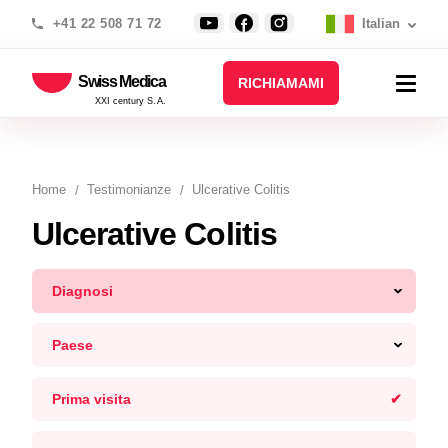
+41 22 508 71 72
Italian
Swiss Medica
RICHIAMAMI
XXI century S.A.
Home
Testimonianze
Ulcerative Colitis
Ulcerative Colitis
Diagnosi
Paese
Prima visita