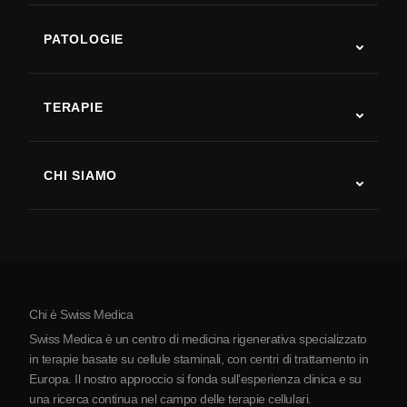
PATOLOGIE
Autismo
SLA
TERAPIE
Recupero post-ictus
Studi sulla terapia con cellule staminali
Sclerosi multipla
Terapia con cellule staminali
CHI SIAMO
Malattia di Parkinson
Procedura di trattamento con cellule staminali
Chi siamo
Artrite
Costo della terapia con cellule staminali
Testimonianze
Vedi tutte le patologie
Miti sulle cellule staminali
Prezzi
Protocollo
Chi è Swiss Medica
La Serbia
Swiss Medica è un centro di medicina rigenerativa specializzato
Blog
in terapie basate su cellule staminali, con centri di trattamento in
Europa. Il nostro approccio si fonda sull’esperienza clinica e su
Partnership
una ricerca continua nel campo delle terapie cellulari.