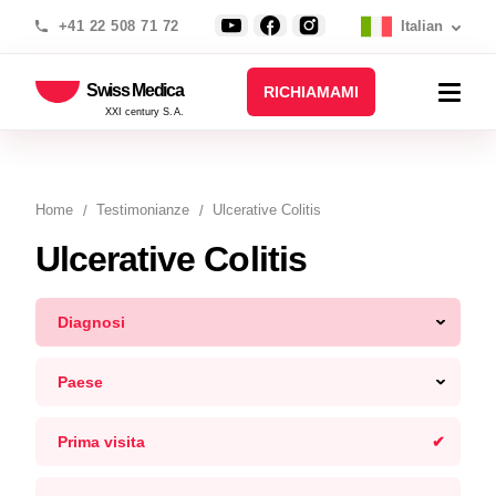
+41 22 508 71 72
Italian
Swiss Medica
RICHIAMAMI
XXI century S.A.
Home
Testimonianze
Ulcerative Colitis
Ulcerative Colitis
Diagnosi
Paese
Prima visita