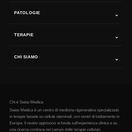
PATOLOGIE
Autismo
SLA
TERAPIE
Recupero post-ictus
Studi sulla terapia con cellule staminali
Sclerosi multipla
Terapia con cellule staminali
CHI SIAMO
Malattia di Parkinson
Procedura di trattamento con cellule staminali
Chi siamo
Artrite
Costo della terapia con cellule staminali
Testimonianze
Vedi tutte le patologie
Miti sulle cellule staminali
Prezzi
Protocollo
Chi è Swiss Medica
La Serbia
Swiss Medica è un centro di medicina rigenerativa specializzato
Blog
in terapie basate su cellule staminali, con centri di trattamento in
Europa. Il nostro approccio si fonda sull’esperienza clinica e su
Partnership
una ricerca continua nel campo delle terapie cellulari.