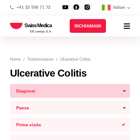
+41 22 508 71 72
Italian
Swiss Medica
RICHIAMAMI
XXI century S.A.
Home
Testimonianze
Ulcerative Colitis
Ulcerative Colitis
Diagnosi
Paese
Prima visita