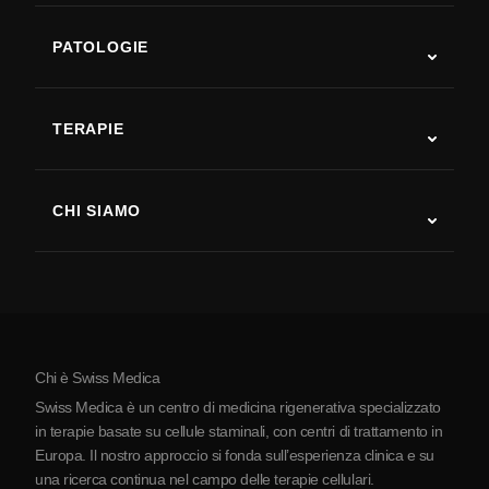
PATOLOGIE
Autismo
SLA
TERAPIE
Recupero post-ictus
Studi sulla terapia con cellule staminali
Sclerosi multipla
Terapia con cellule staminali
CHI SIAMO
Malattia di Parkinson
Procedura di trattamento con cellule staminali
Chi siamo
Artrite
Costo della terapia con cellule staminali
Testimonianze
Vedi tutte le patologie
Miti sulle cellule staminali
Prezzi
Protocollo
Chi è Swiss Medica
La Serbia
Swiss Medica è un centro di medicina rigenerativa specializzato
Blog
in terapie basate su cellule staminali, con centri di trattamento in
Europa. Il nostro approccio si fonda sull’esperienza clinica e su
Partnership
una ricerca continua nel campo delle terapie cellulari.