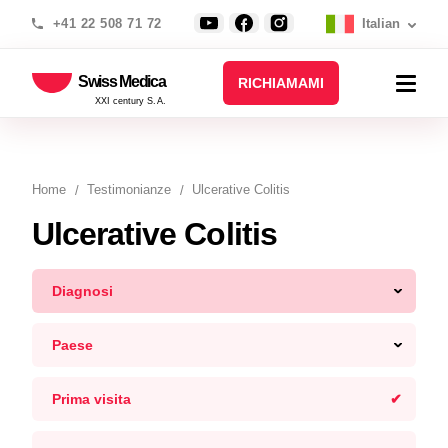
+41 22 508 71 72
Italian
Swiss Medica
RICHIAMAMI
XXI century S.A.
Home
Testimonianze
Ulcerative Colitis
Ulcerative Colitis
Diagnosi
Paese
Prima visita