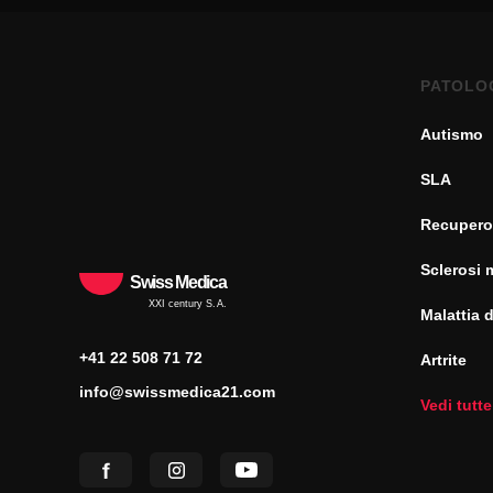
PATOLO
Autismo
SLA
Recupero
Sclerosi 
Swiss Medica
XXI century S.A.
Malattia 
+41 22 508 71 72
Artrite
info@swissmedica21.com
Vedi tutte