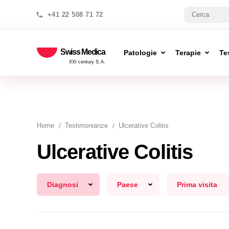
+41 22 508 71 72
Swiss Medica
Patologie
Terapie
Te
XXI century S.A.
Home
Testimonianze
Ulcerative Colitis
Ulcerative Colitis
Diagnosi
Paese
Prima visita