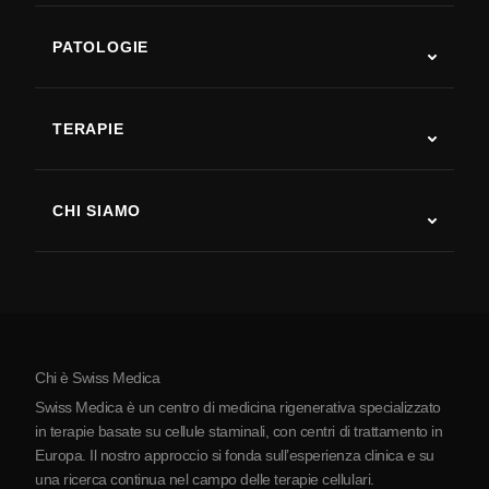
PATOLOGIE
Autismo
SLA
TERAPIE
Recupero post-ictus
Studi sulla terapia con cellule staminali
Sclerosi multipla
Terapia con cellule staminali
CHI SIAMO
Malattia di Parkinson
Procedura di trattamento con cellule staminali
Chi siamo
Artrite
Costo della terapia con cellule staminali
Testimonianze
Vedi tutte le patologie
Miti sulle cellule staminali
Prezzi
Protocollo
Chi è Swiss Medica
La Serbia
Swiss Medica è un centro di medicina rigenerativa specializzato
Blog
in terapie basate su cellule staminali, con centri di trattamento in
Europa. Il nostro approccio si fonda sull’esperienza clinica e su
Partnership
una ricerca continua nel campo delle terapie cellulari.