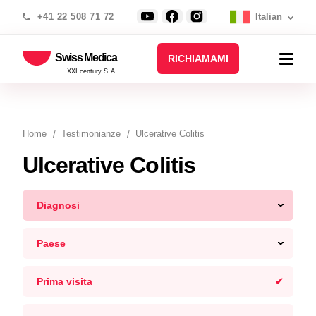
+41 22 508 71 72
Italian
Swiss Medica
RICHIAMAMI
XXI century S.A.
Home
Testimonianze
Ulcerative Colitis
Ulcerative Colitis
Diagnosi
Paese
Prima visita