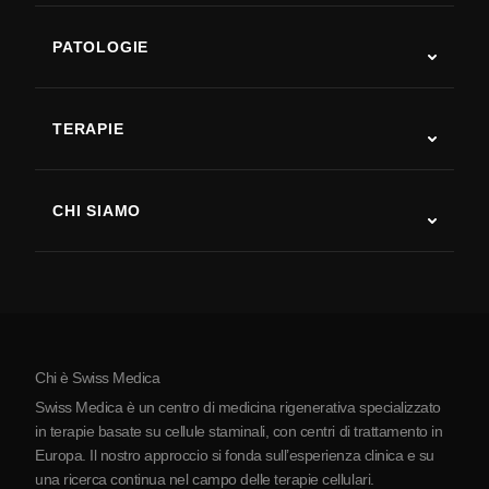
PATOLOGIE
Autismo
SLA
TERAPIE
Recupero post-ictus
Studi sulla terapia con cellule staminali
Sclerosi multipla
Terapia con cellule staminali
CHI SIAMO
Malattia di Parkinson
Procedura di trattamento con cellule staminali
Chi siamo
Artrite
Costo della terapia con cellule staminali
Testimonianze
Vedi tutte le patologie
Miti sulle cellule staminali
Prezzi
Protocollo
Chi è Swiss Medica
La Serbia
Swiss Medica è un centro di medicina rigenerativa specializzato
Blog
in terapie basate su cellule staminali, con centri di trattamento in
Europa. Il nostro approccio si fonda sull’esperienza clinica e su
Partnership
una ricerca continua nel campo delle terapie cellulari.